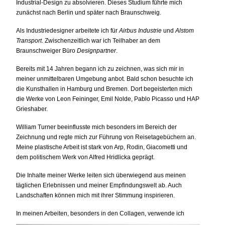
Industrial-Design zu absolvieren. Dieses Studium führte mich
zunächst nach Berlin und später nach Braunschweig.
Als Industriedesigner arbeitete ich für
Airbus Industrie
und
Alstom
Transport
. Zwischenzeitlich war ich Teilhaber an dem
Braunschweiger Büro
Designpartner
.
Bereits mit 14 Jahren begann ich zu zeichnen, was sich mir in
meiner unmittelbaren Umgebung anbot. Bald schon besuchte ich
die Kunsthallen in Hamburg und Bremen. Dort begeisterten mich
die Werke von Leon Feininger, Emil Nolde, Pablo Picasso und HAP
Grieshaber.
William Turner beeinflusste mich besonders im Bereich der
Zeichnung und regte mich zur Führung von Reisetagebüchern an.
Meine plastische Arbeit ist stark von Arp, Rodin, Giacometti und
dem politischem Werk von Alfred Hridlicka geprägt.
Die Inhalte meiner Werke leiten sich überwiegend aus meinen
täglichen Erlebnissen und meiner Empfindungswelt ab. Auch
Landschaften können mich mit ihrer Stimmung inspirieren.
I
n meinen Arbeiten, besonders in den Collagen, verwende ich